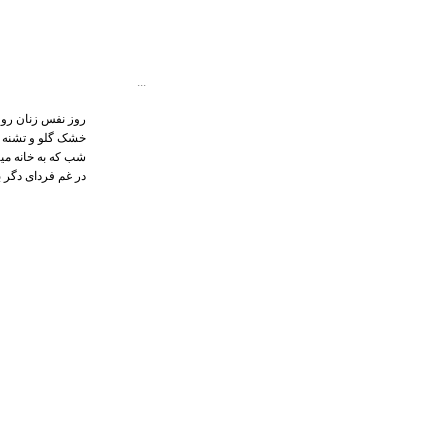
...
روز نفس زنان رو 
خشک گلو و تشنه 
شب که به خانه م
در غم فردای دگر ب