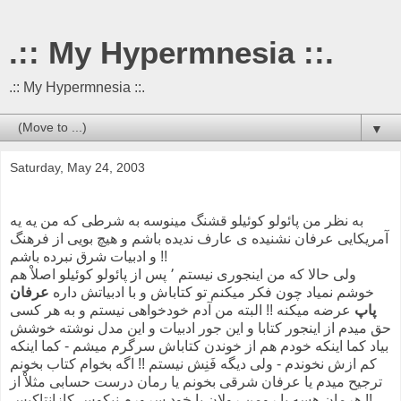
.:: My Hypermnesia ::.
.:: My Hypermnesia ::.
▼
Saturday, May 24, 2003
به نظر من پائولو کوئیلو قشنگ مینوسه به شرطی که من یه یه
آمریکایی عرفان نشنیده ی عارف ندیده باشم و هیچ بویی از فرهنگ
و ادبیات شرق نبرده باشم !!
ولی حالا که من اینجوری نیستم ٬ پس از پائولو کوئیلو اصلاْ هم
خوشم نمیاد چون فکر میکنم تو کتاباش و با ادبیاتش داره
عرفان
پاپ
عرضه میکنه !! البته من آدم خودخواهی نیستم و به هر کسی
حق میدم از اینجور کتابا و این جور ادبیات و این مدل نوشته خوشش
بیاد کما اینکه خودم هم از خوندن کتاباش سرگرم میشم - کما اینکه
کم ازش نخوندم - ولی دیگه فَنِش نیستم !! اگه بخوام کتاب بخونم
ترجیح میدم یا عرفان شرقی بخونم یا رمان درست حسابی مثلاْ از
هرمان هسه یا رومن رولان یا خود سرورم نیکوس کازانتاکیس !!