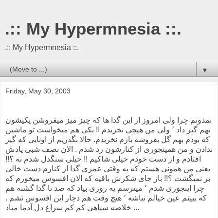
.:: My Hypermnesia ::.
.:: My Hypermnesia ::.
▼
Friday, May 30, 2003
نمدونم چرا ولی امروز از این گدا ها که چیز میز میفروشن یکیشون
بهم گیر داد ٬ ولی من هیچی نخریدم !! یکی هم میخواست تو ماشین
که بودم بهم گل بفروشه بازم نخریدم. حالا بگذریم از اونایی که گیر
ندادن و من همینجوری از کنارشون رد شدم . الان نصف شبی یادش
افتادم و از دست خودم خیلی شاکیم !! خیلی سنگدل شدم نه ؟!!
یعنی من همونی هستم که یه وقتی عمری گدا از کنارم دست خالی
بر نمیگشت ؟!! باز جای شکرش باقیه که الان افسوس میخورم که
چرا اینجوری شدم ٬ میترسم یه روزی بیاد که صد تا گدا گشنه هم
که ببینم عین خیالم نباشه ٬ هیچ وقت هم دچار این افسوس نشم .
خلاصه سیاهی کم کم سراغ دل آدما میاد ...