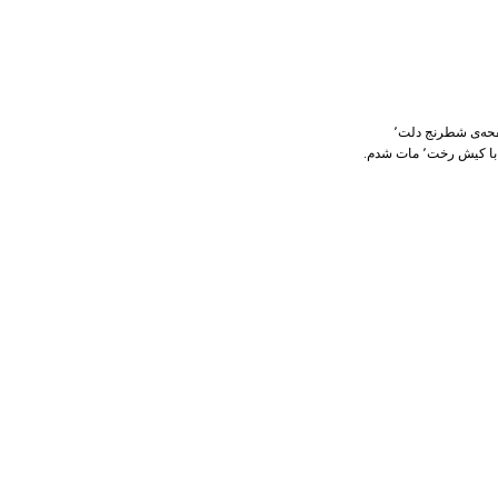
فحه‌ی شطرنج دلت٬
 رخت٬ مات شدم.