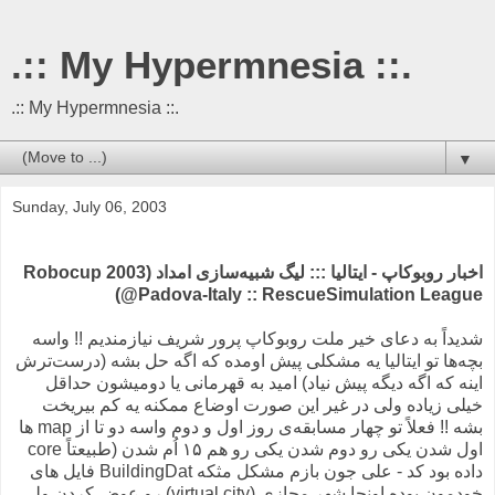
.:: My Hypermnesia ::.
.:: My Hypermnesia ::.
▼
Sunday, July 06, 2003
اخبار روبوکاپ - ایتالیا ::: لیگ شبیه‌سازی امداد (Robocup 2003
@Padova-Italy :: RescueSimulation League)
شدیداً به دعای خیر ملت روبوکاپ پرور شریف نیازمندیم !! واسه
بچه‌ها تو ایتالیا یه مشکلی پیش اومده که اگه حل بشه (درست‌ترش
اینه که اگه دیگه پیش نیاد) امید به قهرمانی یا دومیشون حداقل
خیلی زیاده ولی در غیر این صورت اوضاع ممکنه یه کم بیریخت
بشه !! فعلاً تو چهار مسابقه‌ی روز اول و دوم واسه دو تا از map ها
اول شدن یکی رو دوم شدن یکی رو هم ۱۵ اُم شدن (طبیعتاً core
داده بود کد - علی جون بازم مشکل مثکه BuildingDat فایل های
خودمون بوده‌ اونجا شهر مجازی (virtual city) رو عوض کردن ولی