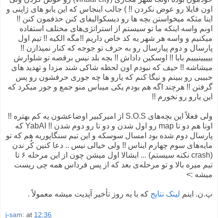
اون فایلا رو عوض نکردن !! ) جالب اینجاس که این یابو های ژاپنی و
اینا مثکه میخواستن بچه ها رو دیسکوالیفای کنن حذفمون کنن !!
اونم واسه اینکه ما تو سیستم از استراتژی‌های مختلف استفاده
میکنیم و واسه هر شهر یه کد خاص داریم !!مگه الکیه !! تیم اول
پارسال و دوم پیارسال رو به حرف تو جوجه که کنار نمیذارن !! ‌
بیییینیییم بابا !! اوسکین داداش !! بچه بلد نیس برقصه تو شلوارش
میشاشه !! حیف که نبودم اون لحظه شاکی شند مزدا و تهدید های
حبیبی رو ببینم و نیگا کنم که یارو ها چه جوری حرفشون رو پس
گرفتن !! هرچند اگه هم بودم یکی میباس منو جمع و جور میکرد که
این یارو رو نخورم !!
ولی فعلاً این بچه‌های S.O.S از امیرکبیر اوضاعشون یه کم بهتره !!
اونا هم دو تا map رو اول شدن و دو تا رو دوم شدن !! YabAI که
پارسال دوم شده بود امسال سوسکه و این تیم سنگاپوریه هم که تو
مایه‌های سوم چهارم ایناس !! ولی خیالی نیس .. دعا کنین کُر ندن
(crash نکنه سیستم) ... ایشالا اول میشن چون از این مرحله ۶ تا
تیم میره بالا و تو مرحله‌ی بعد که از پس فرداس همه چی ریست
میشه :>
پ.ن. اینم
لینک نتایج
که با یه روز تأخیر آپدیت میشه معمولاً .
j-sam:
at
12:36