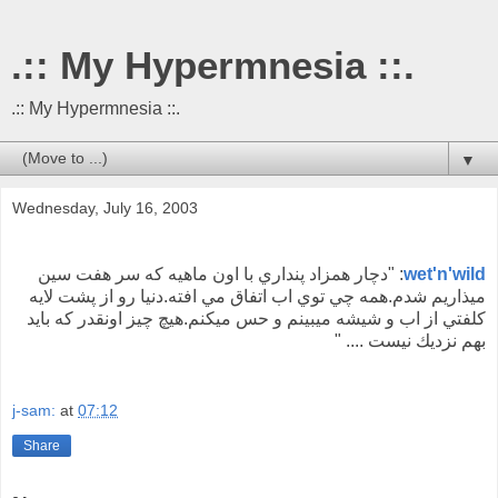
.:: My Hypermnesia ::.
.:: My Hypermnesia ::.
▼
Wednesday, July 16, 2003
wet'n'wild
: "دچار همزاد پنداري با اون ماهيه كه سر هفت سين
ميذاريم شدم.همه چي توي اب اتفاق مي افته.دنيا رو از پشت لايه
كلفتي از اب و شيشه ميبينم و حس ميكنم.هيچ چيز اونقدر كه بايد
بهم نزديك نيست .... "
j-sam:
at
07:12
Share