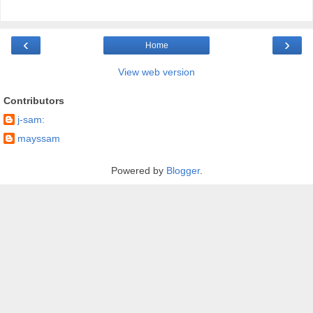
‹
›
Home
View web version
Contributors
j-sam:
mayssam
Powered by
Blogger
.