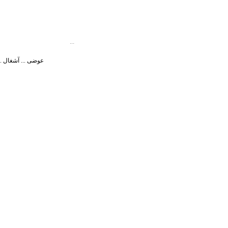
...
عوضی ... آشغال ... 