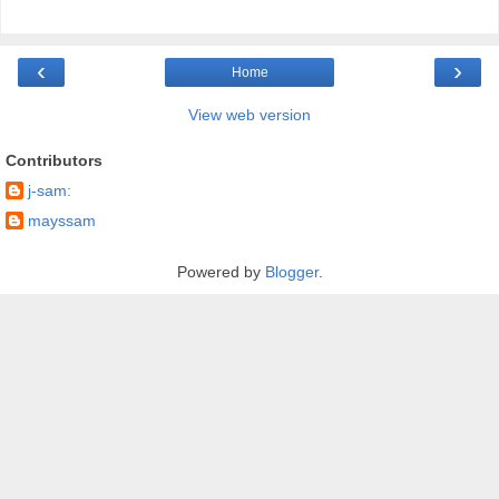
‹
›
Home
View web version
Contributors
j-sam:
mayssam
Powered by
Blogger
.