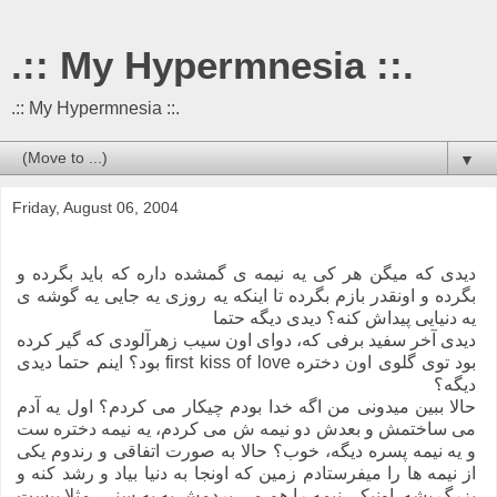
.:: My Hypermnesia ::.
.:: My Hypermnesia ::.
▼
Friday, August 06, 2004
دیدی که میگن هر کی یه نیمه ی گمشده داره که باید بگرده و
بگرده و اونقدر بازم بگرده تا اینکه یه روزی یه جایی یه گوشه ی
یه دنیایی پیداش کنه؟ دیدی دیگه حتما
دیدی آخر سفید برفی که، دوای اون سیب زهرآلودی که گیر کرده
بود توی گلوی اون دختره first kiss of love بود؟ اینم حتما دیدی
دیگه؟
حالا ببین میدونی من اگه خدا بودم چیکار می کردم؟ اول یه آدم
می ساختمش و بعدش دو نیمه ش می کردم، یه نیمه دختره ست
و یه نیمه پسره دیگه، خوب؟ حالا به صورت اتفاقی و رندوم یکی
از نیمه ها را میفرستادم زمین که اونجا به دنیا بیاد و رشد کنه و
بزرگ بشه. اونیکی نیمه را هم می بردمش به یه سنی، مثلا بیست