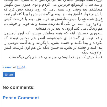
و سه سال، اونموقع فریزش می کردم و توی همون سن نگهش
میداشتم. بعد وقتی اون نیمه آدمی که روی زمینه حس کرد که
دلش میخواد عاشق بشه و نیمه ی گمشده ش را پیدا کنه این نیمه
فریز شده هه را میفرستادمش تو خونه ش . بعد با فرست کیس
آو لاوه اون آدمه این یکی آدمه زنده میشد و به خوبی و خوشی با
هم زندگی می کنند ازون به بعد برای همیشه.
اینجوری حسنش اینه که همه مطمئن میشن که اون آدمشون
واقعا نیمه ی گمشده ی خودشونه، انقدر هم مجبور نبودند که
بگردند و پیدا نکنند و خسته بشن، یا بگردند و یه آدمه عوضی را
پیدا کنند و خسته تر بشن. یه حسن دیگه ش هم اون فرست کیس
آو لاوشه دیگه.
فقط حیف که من خدا نیستم، من منم، خدا هم یکی دیگه ست.
j-sam:
at
19:44
Share
No comments:
Post a Comment