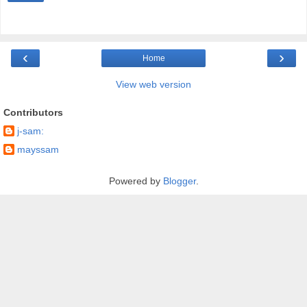
‹
›
Home
View web version
Contributors
j-sam:
mayssam
Powered by
Blogger
.