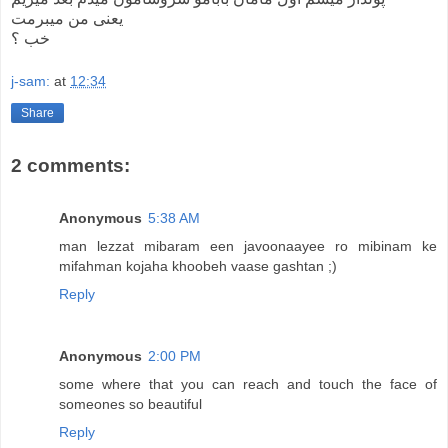
یعنی من میبرمت
خب ؟
j-sam:
at
12:34
Share
2 comments:
Anonymous
5:38 AM
man lezzat mibaram een javoonaayee ro mibinam ke
mifahman kojaha khoobeh vaase gashtan ;)
Reply
Anonymous
2:00 PM
some where that you can reach and touch the face of
someones so beautiful
Reply