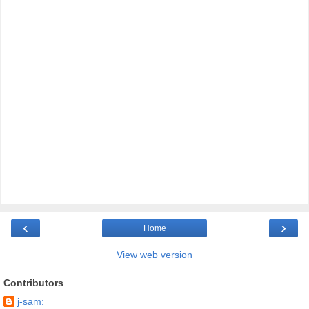
‹
›
Home
View web version
Contributors
j-sam: