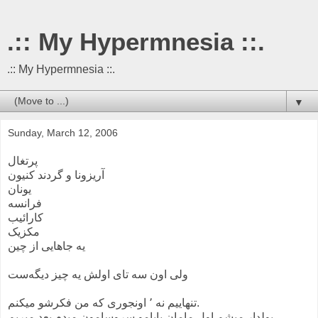
.:: My Hypermnesia ::.
.:: My Hypermnesia ::.
▼
Sunday, March 12, 2006
پرتغال
آریزونا و گردند کنیون
یونان
فرانسه
کارائیب
مکزیک
یه جاهایی از چین
ولی اون سه تای اولش یه چیز دیگه‌ست
تنهاییم نه ٬ اونجوری که من فکرشو میکنم.
پولدار میشم اول مامان بابامو سروسامون میدم بعد میریم