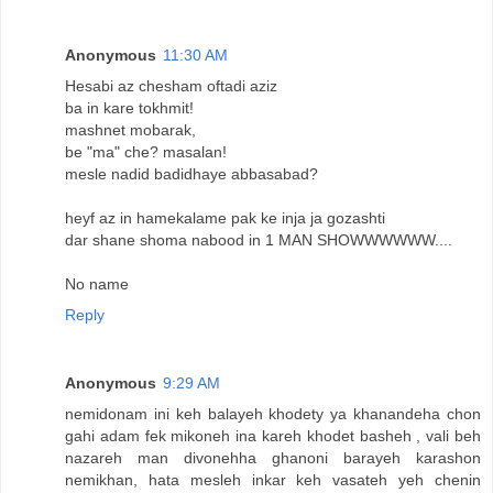
Anonymous
11:30 AM
Hesabi az chesham oftadi aziz
ba in kare tokhmit!
mashnet mobarak,
be "ma" che? masalan!
mesle nadid badidhaye abbasabad?
heyf az in hamekalame pak ke inja ja gozashti
dar shane shoma nabood in 1 MAN SHOWWWWWW....
No name
Reply
Anonymous
9:29 AM
nemidonam ini keh balayeh khodety ya khanandeha chon
gahi adam fek mikoneh ina kareh khodet basheh , vali beh
nazareh man divonehha ghanoni barayeh karashon
nemikhan, hata mesleh inkar keh vasateh yeh chenin