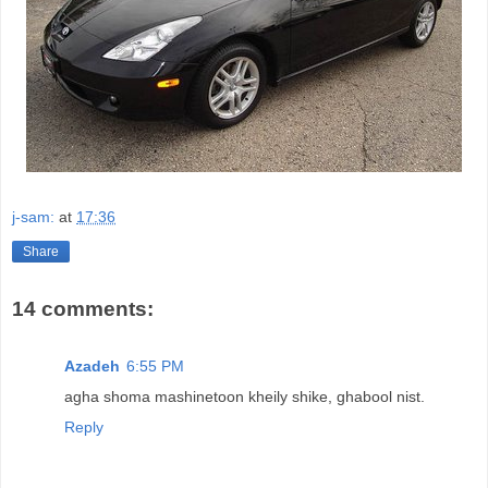
j-sam:
at
17:36
Share
14 comments:
Azadeh
6:55 PM
agha shoma mashinetoon kheily shike, ghabool nist.
Reply