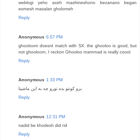
weblogi yeho axeh mashineshono bezanano began
esmesh masalan gholomeh
Reply
Anonymous
6:57 PM
ghooloom doesnt match with SX. the ghooloo is good, but
not ghooloom, I reckon Ghooloo mammad is really coool.
Reply
Anonymous
1:33 PM
برو کونتو بده تورو چه به این ماشینا
Reply
Anonymous
12:31 PM
nadid be khodesh did rid
Reply