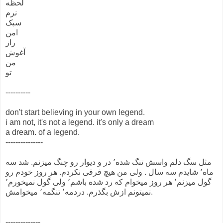
لحظه
نرم
سبک
امن
راز
آغوش
من
تو
----------
don't start believing in your own legend.
i am not, it's not a legend. it's only a dream
a dream. of a legend.
---------------
مثل سگ دلم واسش تنگ شده٬ در و دیوار رو چنگ میزنم. شد سه
ماه٬ شایدم سه سال . ولی من هیچ فرقی نکردم. هر روز خودم رو
گول میزنم٬ هر روز میخوام که رد شده باشم٬ ولی گول نمیخورم٬
نمیتونم ازش بگذرم. دردمه٬ تنگمه٬ میخوامش.
--------------