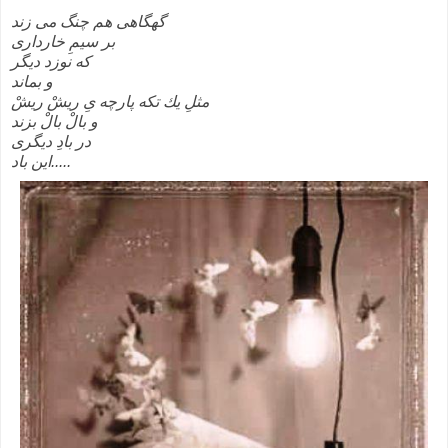
گهگاهی هم چنگ می زند
بر سيمِ خارداری
كه نوزد ديگر
و بماند
مثلِ يك تكه پارچه یِ ريشْ ريشْ
و بالْ بالْ بزند
در بادِ ديگری
اين باد.....