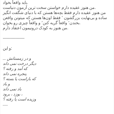
باید واقعاً بخواد.
من هنوز عقیده دارم خواستن سخت ترین آزمون دنیاست.
من هنوز عقیده دارم فقط بچه‌ها هستن که با دنیای شگفت انگیز
ساده و بی‌نهایت بزرگشون ٬ فقط اون‌ها هستن که میتونن واقعن
بخندن٬ واقعاً گریه کنن٬ و واقعاً چیزی رو بخوان.
من هنوز به کودک درونیمون اعتقاد دارم.
-----------------
و این:
... و در زمستانش
ديگر درخت نمی داند
كه آمد و رفته ؟
پنجره نمی داند
كه بازاست يا بسته ؟
و باد
باد نمی داند
بوزد ، برود ،
وزيده است يا رفته ؟
.....