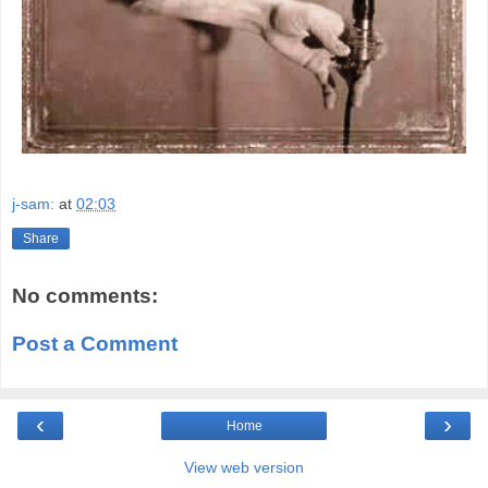
j-sam:
at
02:03
Share
No comments:
Post a Comment
‹
›
Home
View web version